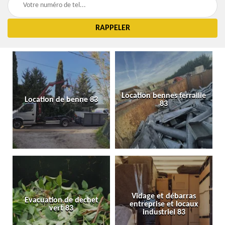
Location bennes ferraille
Location de benne 83
83
Vidage et débarras
Evacuation de dechet
entreprise et locaux
vert 83
industriel 83