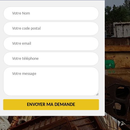
Débarras
Débarras de grenier e
n 83
d'appartement 83
cave 83