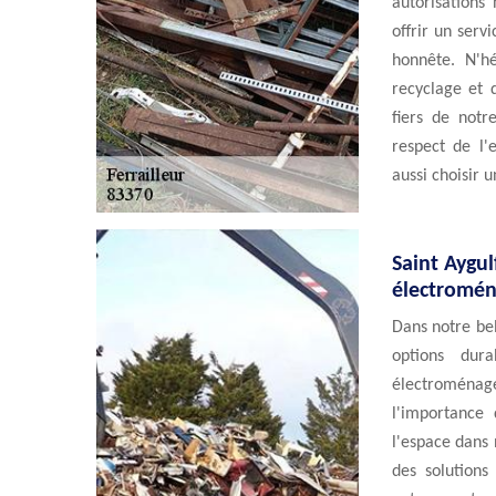
autorisations
offrir un serv
honnête. N'h
recyclage et 
fiers de notr
respect de l'e
aussi choisir 
Saint Aygulf
électroména
Dans notre bell
options dur
électroménag
l'importance
l'espace dans 
des solutions