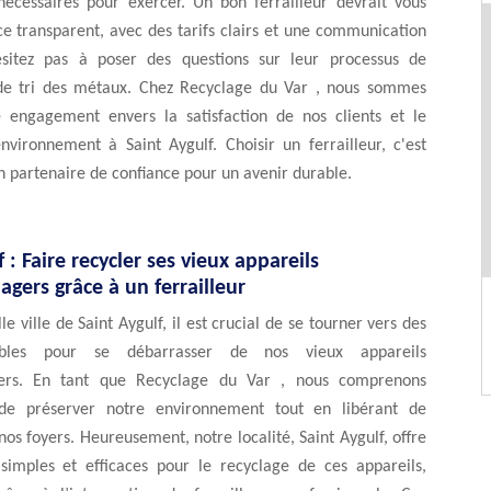
 nécessaires pour exercer. Un bon ferrailleur devrait vous
ice transparent, avec des tarifs clairs et une communication
ésitez pas à poser des questions sur leur processus de
de tri des métaux. Chez Recyclage du Var , nous sommes
e engagement envers la satisfaction de nos clients et le
nvironnement à Saint Aygulf. Choisir un ferrailleur, c'est
un partenaire de confiance pour un avenir durable.
 : Faire recycler ses vieux appareils
gers grâce à un ferrailleur
e ville de Saint Aygulf, il est crucial de se tourner vers des
ables pour se débarrasser de nos vieux appareils
ers. En tant que Recyclage du Var , nous comprenons
 de préserver notre environnement tout en libérant de
nos foyers. Heureusement, notre localité, Saint Aygulf, offre
 simples et efficaces pour le recyclage de ces appareils,