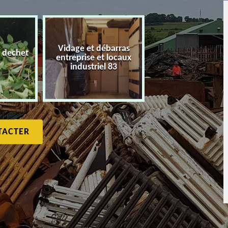
Vidage et débarras
 dechet
entreprise et locaux
Débarras de maiso
industriel 83
TACTER