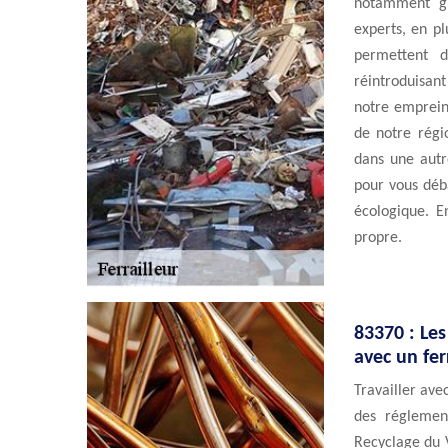
notamment grâ
experts, en p
permettent 
réintroduisan
notre empreint
de notre régi
dans une autre
pour vous déb
écologique. E
propre.
83370 : Les
avec un fer
Travailler ave
des réglement
Recyclage du 