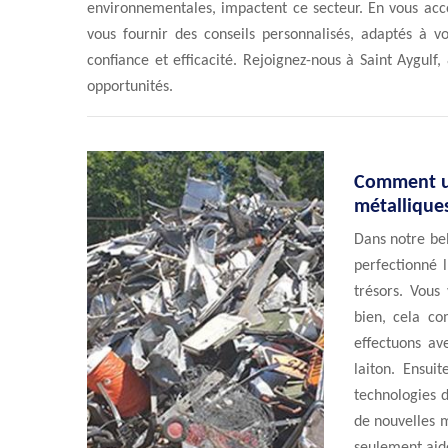
environnementales, impactent ce secteur. En vous ac
vous fournir des conseils personnalisés, adaptés à 
confiance et efficacité. Rejoignez-nous à Saint Aygul
opportunités.
Comment un
métalliques
Dans notre bel
perfectionné 
trésors. Vou
bien, cela c
effectuons av
laiton. Ensui
technologies 
de nouvelles m