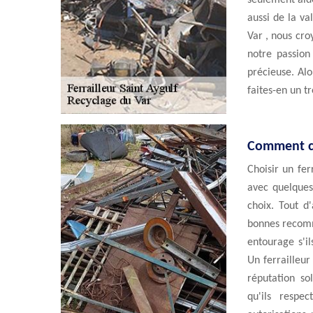
seulement aid
aussi de la va
Var , nous cr
notre passion
précieuse. Alo
faites-en un t
Comment cho
Choisir un fer
avec quelques
choix. Tout d'
bonnes recomm
entourage s'il
Un ferrailleu
réputation so
qu'ils respe