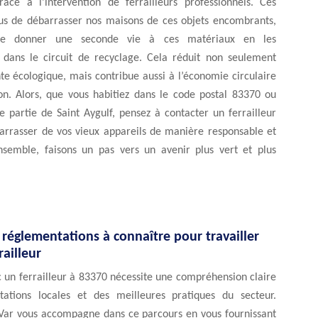
ce à l’intervention de ferrailleurs professionnels. Ces
lus de débarrasser nos maisons de ces objets encombrants,
de donner une seconde vie à ces matériaux en les
t dans le circuit de recyclage. Cela réduit non seulement
e écologique, mais contribue aussi à l’économie circulaire
on. Alors, que vous habitiez dans le code postal 83370 ou
 partie de Saint Aygulf, pensez à contacter un ferrailleur
arrasser de vos vieux appareils de manière responsable et
nsemble, faisons un pas vers un avenir plus vert et plus
 réglementations à connaître pour travailler
railleur
c un ferrailleur à 83370 nécessite une compréhension claire
ations locales et des meilleures pratiques du secteur.
Var vous accompagne dans ce parcours en vous fournissant