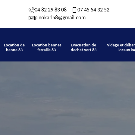
04 82 29 83 08
07 45 54 32 52
pinokarl58@gmail.com
Location de
Location bennes
Evacuation de
Vidage et débar
benne 83
ferraille 83
dechet vert 83
locaux in