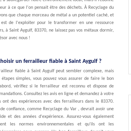
e à sauvegarder notre environnement local, mais il redonne
leur à ce que l'on pensait être des déchets. À Recyclage du
oyons que chaque morceau de métal a un potentiel caché, et
 est de l'exploiter pour le transformer en une ressource
rs, à Saint Aygulf, 83370, ne laissez pas vos métaux dormir,
résor avec nous !
isir un ferrailleur fiable à Saint Aygulf ?
railleur fiable à Saint Aygulf peut sembler complexe, mais
 étapes simples, vous pouvez vous assurer de faire le bon
abord, vérifiez si le ferrailleur est reconnu et dispose de
andations. Consultez les avis en ligne et demandez à votre
s ont des expériences avec des ferrailleurs dans le 83370.
r de confiance, comme Recyclage du Var , devrait avoir une
lide et des années d'expérience. Assurez-vous également
ctent les normes environnementales et qu'ils ont les