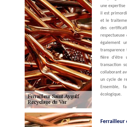
une expertise 
il est primord
et le traitem
des certifica
respectueuse 
également un
transparence 
fière d'être
transaction s
collaborant av
un cycle de re
Ensemble, fa
écologique.
Ferrailleur