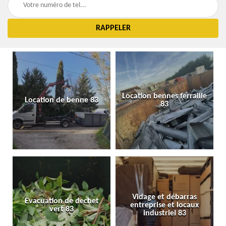
Location bennes ferraille
Location de benne 83
83
Vidage et débarras
Evacuation de dechet
entreprise et locaux
vert 83
industriel 83