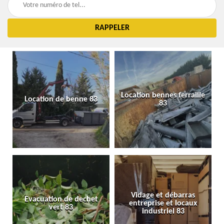
Location bennes ferraille
Location de benne 83
83
Vidage et débarras
Evacuation de dechet
entreprise et locaux
vert 83
industriel 83