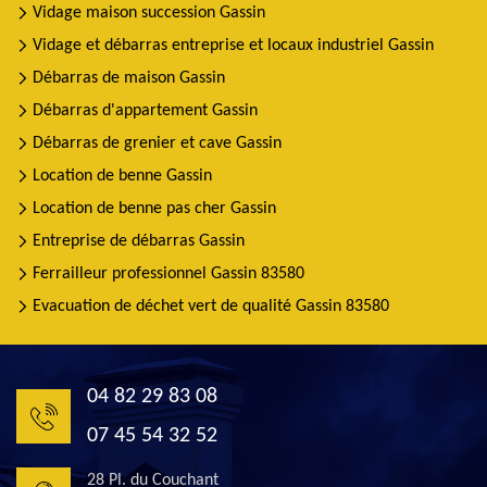
Vidage maison succession Gassin
Vidage et débarras entreprise et locaux industriel Gassin
Débarras de maison Gassin
Débarras d'appartement Gassin
Débarras de grenier et cave Gassin
Location de benne Gassin
Location de benne pas cher Gassin
Entreprise de débarras Gassin
Ferrailleur professionnel Gassin 83580
Evacuation de déchet vert de qualité Gassin 83580
04 82 29 83 08
07 45 54 32 52
28 Pl. du Couchant