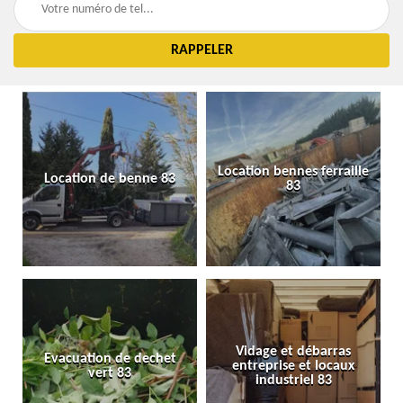
Location bennes ferraille
Location de benne 83
83
Vidage et débarras
Evacuation de dechet
entreprise et locaux
vert 83
industriel 83