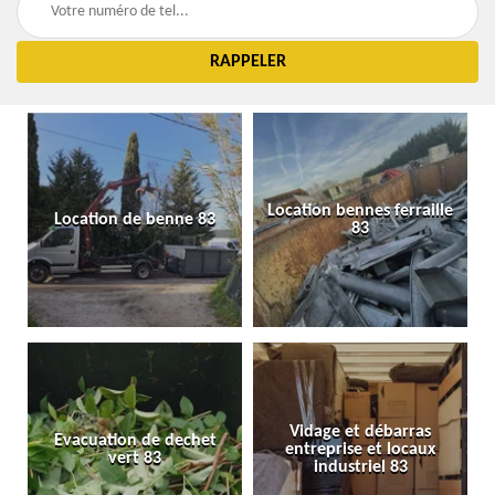
Location bennes ferraille
Location de benne 83
83
Vidage et débarras
Evacuation de dechet
entreprise et locaux
vert 83
industriel 83