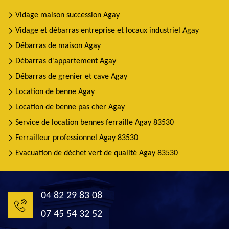
Vidage maison succession Agay
Vidage et débarras entreprise et locaux industriel Agay
Débarras de maison Agay
Débarras d'appartement Agay
Débarras de grenier et cave Agay
Location de benne Agay
Location de benne pas cher Agay
Service de location bennes ferraille Agay 83530
Ferrailleur professionnel Agay 83530
Evacuation de déchet vert de qualité Agay 83530
04 82 29 83 08
07 45 54 32 52