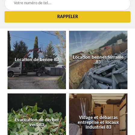
Location bennes ferraille
Location de benne 83
83
Vidage et débarras
Evacuation de dechet
entreprise et locaux
vert 83
industriel 83