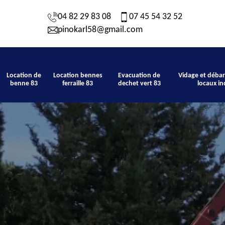
04 82 29 83 08
07 45 54 32 52
pinokarl58@gmail.com
Location de
Location bennes
Evacuation de
Vidage et débar
benne 83
ferraille 83
dechet vert 83
locaux in