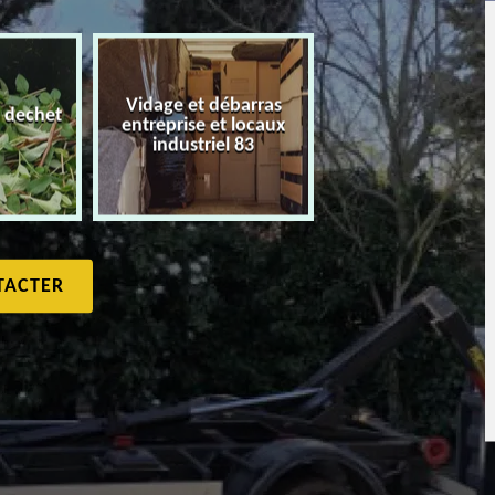
Vidage et débarras
 dechet
entreprise et locaux
Débarras de maiso
industriel 83
TACTER