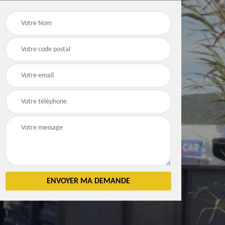
Débarras
Débarras de grenier e
n 83
d'appartement 83
cave 83