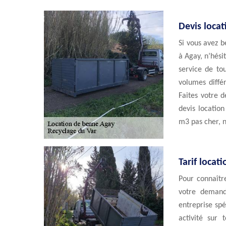
Devis loca
Si vous avez b
à Agay, n’hési
service de to
volumes diffé
Faites votre d
devis location
m3 pas cher, 
Tarif locat
Pour connaîtr
votre demand
entreprise sp
activité sur