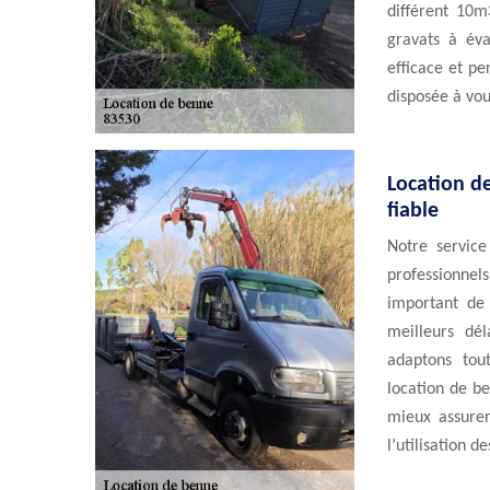
différent 10m
gravats à éva
efficace et p
disposée à vou
Location d
fiable
Notre servic
professionnel
important de
meilleurs dé
adaptons tout
location de b
mieux assurer
l’utilisation d