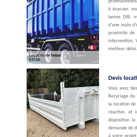
professionnels
à évacuer, vo
benne DIB, m
d’une main d’
proximité de 
intervention.
meilleur délai
Devis loca
Vous avez bes
Recyclage du V
la location de
réactive, et 
disposition l
demande de de
à votre projet