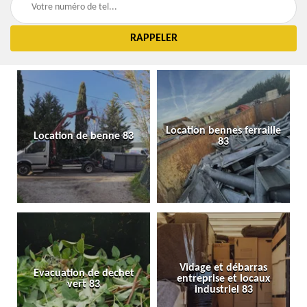
Location bennes ferraille
Location de benne 83
83
Vidage et débarras
Evacuation de dechet
entreprise et locaux
vert 83
industriel 83