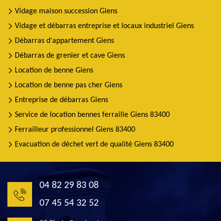
Vidage maison succession Giens
Vidage et débarras entreprise et locaux industriel Giens
Débarras d'appartement Giens
Débarras de grenier et cave Giens
Location de benne Giens
Location de benne pas cher Giens
Entreprise de débarras Giens
Service de location bennes ferraille Giens 83400
Ferrailleur professionnel Giens 83400
Evacuation de déchet vert de qualité Giens 83400
04 82 29 83 08
07 45 54 32 52