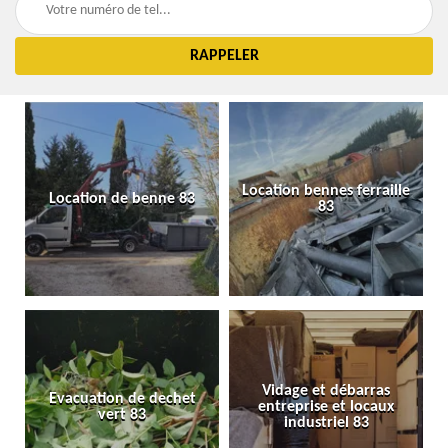
Location bennes ferraille
Location de benne 83
83
Vidage et débarras
Evacuation de dechet
entreprise et locaux
vert 83
industriel 83