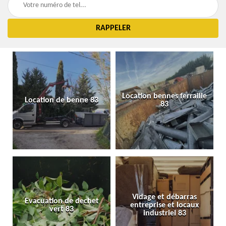
Location bennes ferraille
Location de benne 83
83
Vidage et débarras
Evacuation de dechet
entreprise et locaux
vert 83
industriel 83