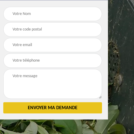
Débarras
Débarras de grenier e
n 83
d'appartement 83
cave 83