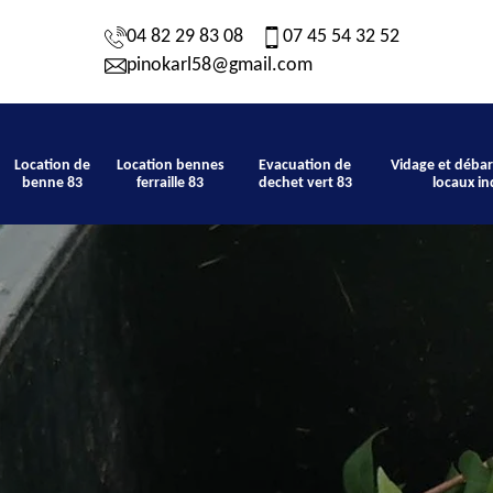
04 82 29 83 08
07 45 54 32 52
pinokarl58@gmail.com
Location de
Location bennes
Evacuation de
Vidage et débar
benne 83
ferraille 83
dechet vert 83
locaux in