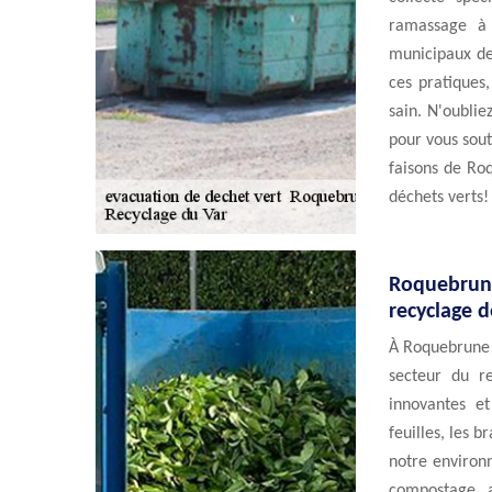
ramassage à 
municipaux de
ces pratiques
sain. N'oublie
pour vous sou
faisons de Ro
déchets verts!
Roquebrune 
recyclage d
À Roquebrune 
secteur du re
innovantes e
feuilles, les b
notre environ
compostage a