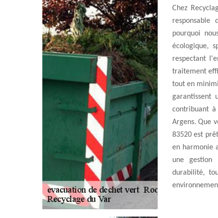
Chez Recycla
responsable 
pourquoi nou
écologique, 
respectant l'
traitement eff
tout en minim
garantissent 
contribuant à
Argens. Que vo
83520 est prê
en harmonie a
une gestion 
durabilité, t
environnement