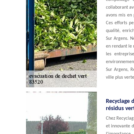
collaborant av
avons mis en p
Ces efforts p
qualité, enric
Sur Argens. N
en rendant le r
les entrepri
environnemen
Sur Argens, R
ville plus vert
Recyclage 
résidus ver
Chez Recyclage
et innovante 