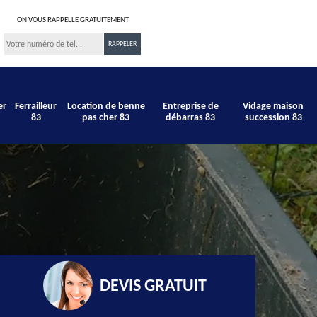
ON VOUS RAPPELLE GRATUITEMENT
er
Ferrailleur
Location de benne
Entreprise de
Vidage maison
83
pas cher 83
débarras 83
succession 83
DEVIS GRATUIT