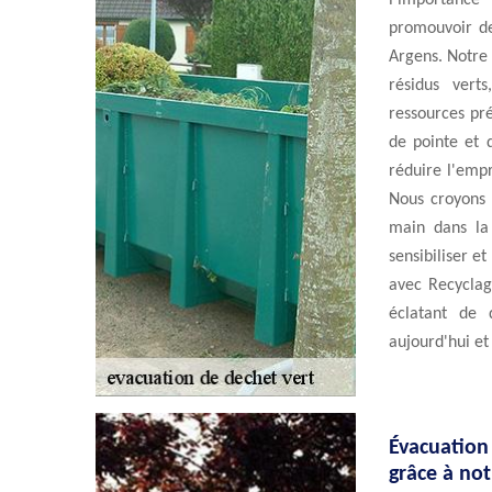
l'importanc
promouvoir de
Argens. Notre 
résidus vert
ressources pr
de pointe et
réduire l'empr
Nous croyons 
main dans la 
sensibiliser e
avec Recyclag
éclatant de 
aujourd'hui et
Évacuation
grâce à no