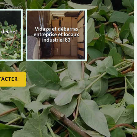
Vidage et débarras
 dechet
entreprise et locaux
Débarras de maiso
industriel 83
TACTER