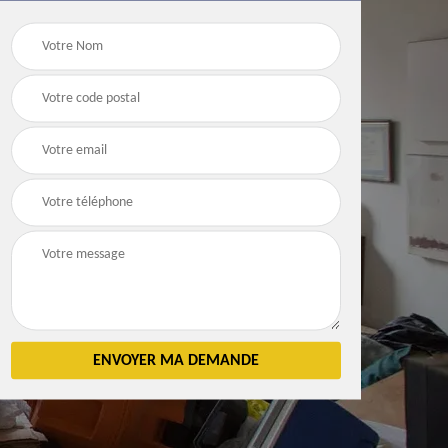
Débarras
Débarras de grenier e
n 83
d'appartement 83
cave 83