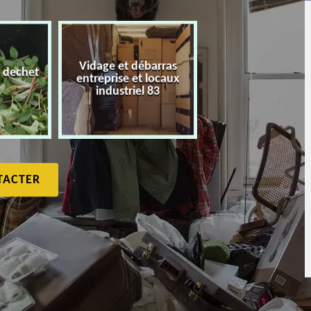
Vidage et débarras
 dechet
entreprise et locaux
Débarras de maiso
industriel 83
TACTER