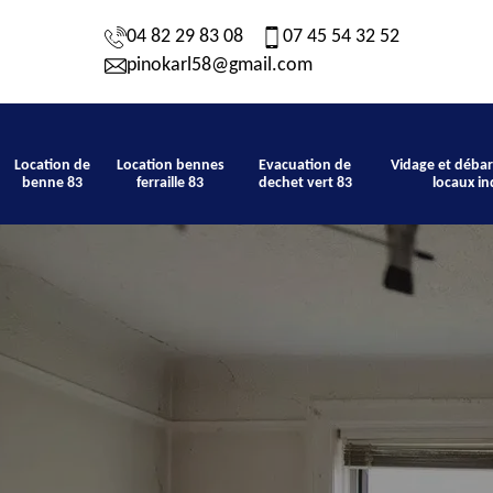
04 82 29 83 08
07 45 54 32 52
pinokarl58@gmail.com
Location de
Location bennes
Evacuation de
Vidage et débar
benne 83
ferraille 83
dechet vert 83
locaux in