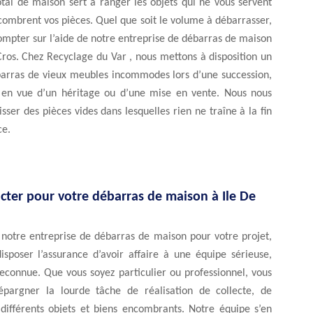
tal de maison sert à ranger les objets qui ne vous servent
combrent vos pièces. Quel que soit le volume à débarrasser,
mpter sur l’aide de notre entreprise de débarras de maison
Cros. Chez Recyclage du Var , nous mettons à disposition un
barras de vieux meubles incommodes lors d’une succession,
en vue d’un héritage ou d’une mise en vente. Nous nous
isser des pièces vides dans lesquelles rien ne traîne à la fin
ce.
cter pour votre débarras de maison à Ile De
 notre entreprise de débarras de maison pour votre projet,
isposer l’assurance d’avoir affaire à une équipe sérieuse,
econnue. Que vous soyez particulier ou professionnel, vous
pargner la lourde tâche de réalisation de collecte, de
 différents objets et biens encombrants. Notre équipe s’en