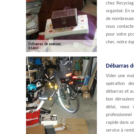
chez Recyclag
organisé. En s
de nombreuses 
nous contacte
pour votre pro
cher, notre é
Débarras d
Vider une mai
opération d
débarras et au
bon dérouleme
délai, nous
professionnel
rapide dans un
service à remb