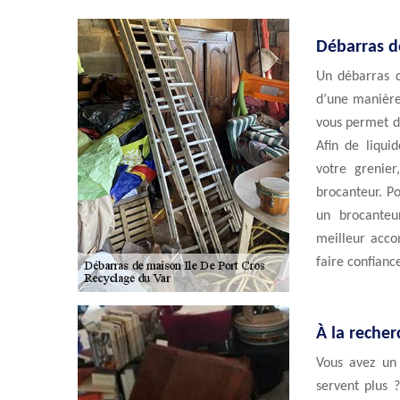
Débarras d
Un débarras d
d’une manière
vous permet d
Afin de liqui
votre grenie
brocanteur. P
un brocanteur
meilleur acco
faire confianc
À la reche
Vous avez un 
servent plus 