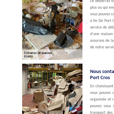
Le débarras to
plus ou qui en
vous pouvez co
à Ile De Port 
service de dé
d’une maison 
assurons de la
de notre servi
Nous conta
Port Cros
En choisissant
vous pouvez d
organisée et r
pouvez vous é
transport des