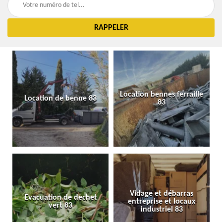
Location bennes ferraille
Location de benne 83
83
Vidage et débarras
Evacuation de dechet
entreprise et locaux
vert 83
industriel 83