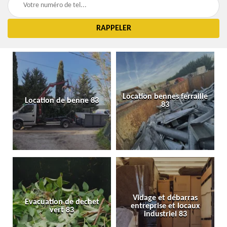
Location bennes ferraille
Location de benne 83
83
Vidage et débarras
Evacuation de dechet
entreprise et locaux
vert 83
industriel 83