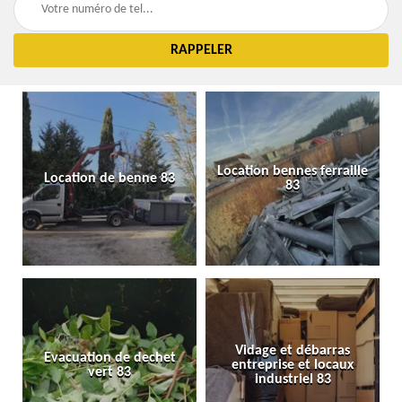
Location bennes ferraille
Location de benne 83
83
Vidage et débarras
Evacuation de dechet
entreprise et locaux
vert 83
industriel 83