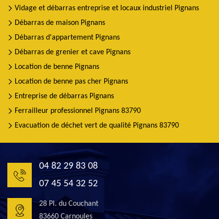
Vidage et débarras entreprise et locaux industriel Pignans
Débarras de maison Pignans
Débarras d'appartement Pignans
Débarras de grenier et cave Pignans
Location de benne Pignans
Location de benne pas cher Pignans
Entreprise de débarras Pignans
Ferrailleur professionnel Pignans 83790
Evacuation de déchet vert de qualité Pignans 83790
04 82 29 83 08
07 45 54 32 52
28 Pl. du Couchant
83660 Carnoules