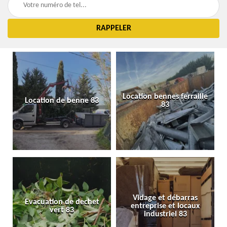
Location bennes ferraille
Location de benne 83
83
Vidage et débarras
Evacuation de dechet
entreprise et locaux
vert 83
industriel 83