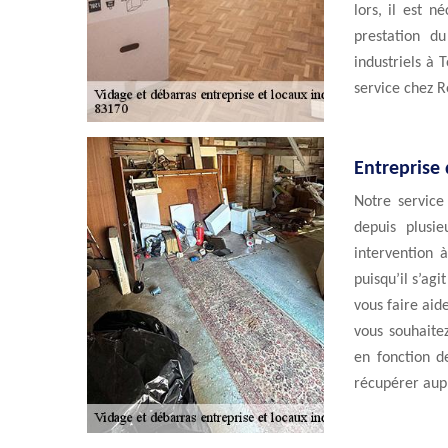
lors, il est n
prestation d
industriels à 
service chez R
Entreprise 
Notre service
depuis plusi
intervention 
puisqu’il s’ag
vous faire aid
vous souhaitez
en fonction d
récupérer aupr