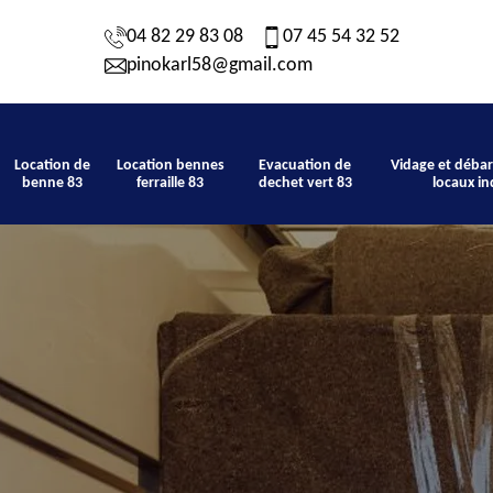
04 82 29 83 08
07 45 54 32 52
pinokarl58@gmail.com
Location de
Location bennes
Evacuation de
Vidage et débar
benne 83
ferraille 83
dechet vert 83
locaux in