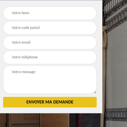
Débarras
Débarras de grenier e
n 83
d'appartement 83
cave 83