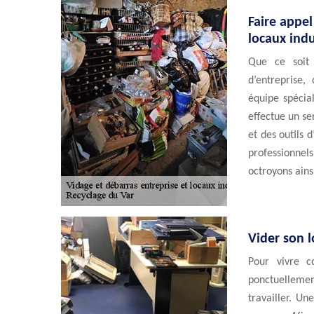
Faire appel
locaux indu
Que ce soit
d’entreprise,
équipe spécial
effectue un s
et des outils 
professionne
octroyons ains
Vider son l
Pour vivre c
ponctuellemen
travailler. Un