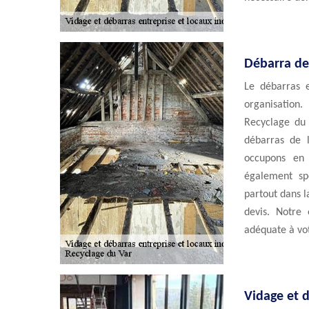
Débarra de 
Le débarras e
organisatio
Recyclage du 
débarras de l
occupons en 
également spé
partout dans l
devis. Notre 
adéquate à vo
Vidage et d