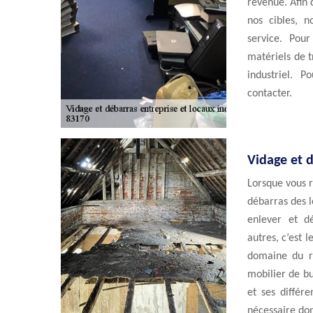
revenue. Afin
nos cibles, n
service. Pou
matériels de t
industriel. P
contacter.
Vidage et 
Lorsque vous 
débarras des l
enlever et d
autres, c’est 
domaine du r
mobilier de b
et ses différe
nécessaire don