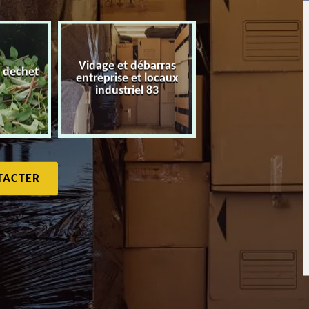
Vidage et débarras
 dechet
entreprise et locaux
Débarras de maiso
industriel 83
TACTER