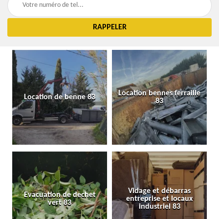
Location bennes ferraille
Location de benne 83
83
Vidage et débarras
Evacuation de dechet
entreprise et locaux
vert 83
industriel 83