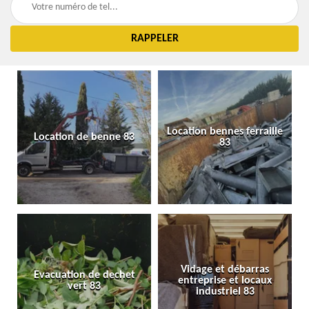
Location bennes ferraille
Location de benne 83
83
Vidage et débarras
Evacuation de dechet
entreprise et locaux
vert 83
industriel 83