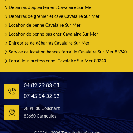
Débarras d'appartement Cavalaire Sur Mer
Débarras de grenier et cave Cavalaire Sur Mer
Location de benne Cavalaire Sur Mer
Location de benne pas cher Cavalaire Sur Mer
Entreprise de débarras Cavalaire Sur Mer
Service de location bennes ferraille Cavalaire Sur Mer 83240
Ferrailleur professionnel Cavalaire Sur Mer 83240
04 82 29 83 08
07 45 54 32 52
28 Pl. du Couchant
83660 Carnoules