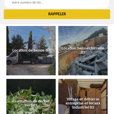
Location bennes ferraille
Location de benne 83
83
Vidage et débarras
Evacuation de dechet
entreprise et locaux
vert 83
industriel 83