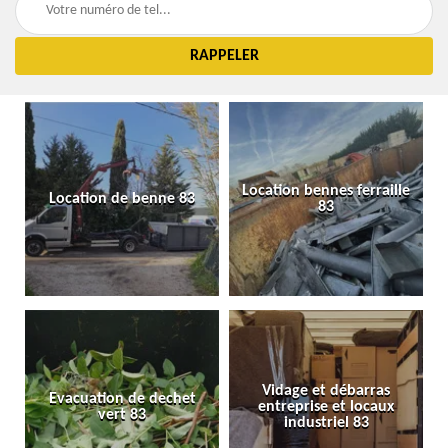
Location bennes ferraille
Location de benne 83
83
Vidage et débarras
Evacuation de dechet
entreprise et locaux
vert 83
industriel 83