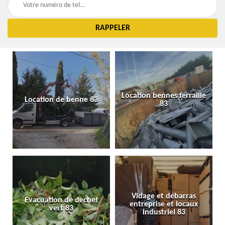
Location bennes ferraille
Location de benne 83
83
Vidage et débarras
Evacuation de dechet
entreprise et locaux
vert 83
industriel 83