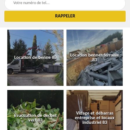
Location bennes ferraille
Location de benne 83
83
Vidage et débarras
Evacuation de dechet
entreprise et locaux
vert 83
industriel 83