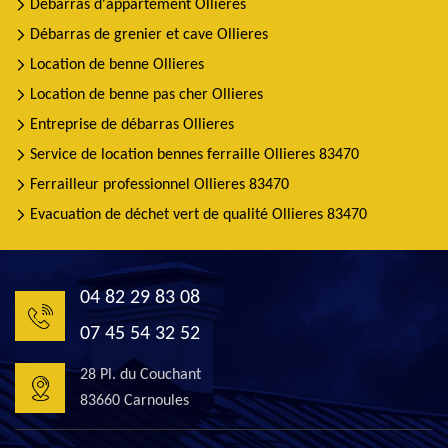
Débarras d'appartement Ollieres
Débarras de grenier et cave Ollieres
Location de benne Ollieres
Location de benne pas cher Ollieres
Entreprise de débarras Ollieres
Service de location bennes ferraille Ollieres 83470
Ferrailleur professionnel Ollieres 83470
Evacuation de déchet vert de qualité Ollieres 83470
04 82 29 83 08
07 45 54 32 52
28 Pl. du Couchant
83660 Carnoules