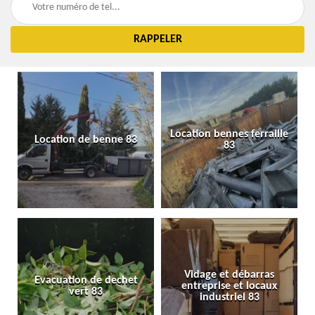
Location bennes ferraille
Location de benne 83
83
Vidage et débarras
Evacuation de dechet
entreprise et locaux
vert 83
industriel 83