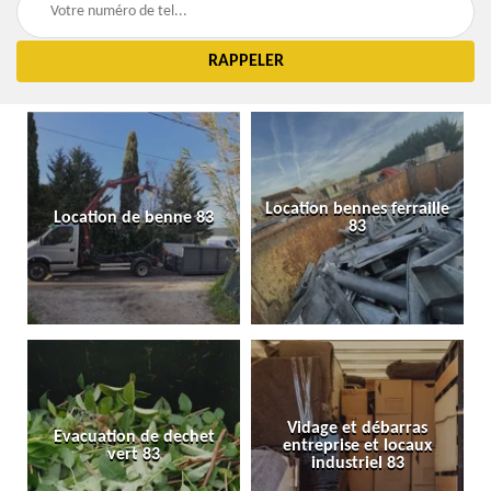
Location bennes ferraille
Location de benne 83
83
Vidage et débarras
Evacuation de dechet
entreprise et locaux
vert 83
industriel 83