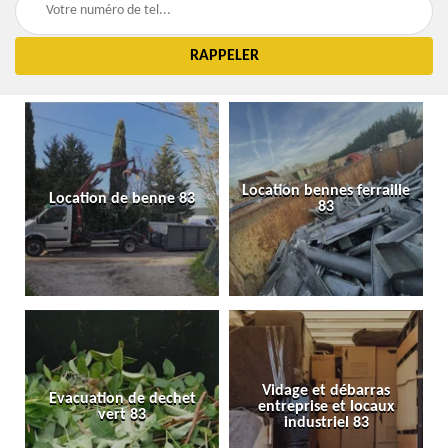
Location bennes ferraille
Location de benne 83
83
Vidage et débarras
Evacuation de dechet
entreprise et locaux
vert 83
industriel 83