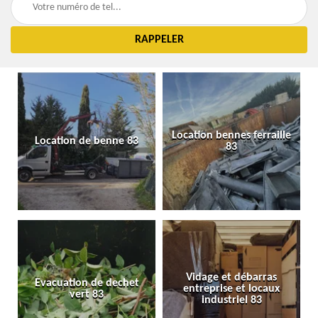
Location bennes ferraille
Location de benne 83
83
Vidage et débarras
Evacuation de dechet
entreprise et locaux
vert 83
industriel 83