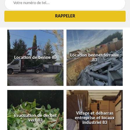
Location bennes ferraille
Location de benne 83
83
Vidage et débarras
Evacuation de dechet
entreprise et locaux
vert 83
industriel 83