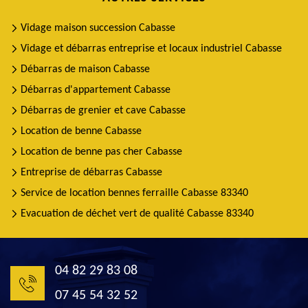
Vidage maison succession Cabasse
Vidage et débarras entreprise et locaux industriel Cabasse
Débarras de maison Cabasse
Débarras d'appartement Cabasse
Débarras de grenier et cave Cabasse
Location de benne Cabasse
Location de benne pas cher Cabasse
Entreprise de débarras Cabasse
Service de location bennes ferraille Cabasse 83340
Evacuation de déchet vert de qualité Cabasse 83340
04 82 29 83 08
07 45 54 32 52