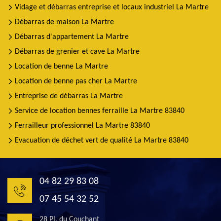
Vidage et débarras entreprise et locaux industriel La Martre
Débarras de maison La Martre
Débarras d'appartement La Martre
Débarras de grenier et cave La Martre
Location de benne La Martre
Location de benne pas cher La Martre
Entreprise de débarras La Martre
Service de location bennes ferraille La Martre 83840
Ferrailleur professionnel La Martre 83840
Evacuation de déchet vert de qualité La Martre 83840
04 82 29 83 08
07 45 54 32 52
28 Pl. du Couchant