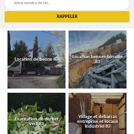
Location bennes ferraille
Location de benne 83
83
Vidage et débarras
Evacuation de dechet
entreprise et locaux
vert 83
industriel 83