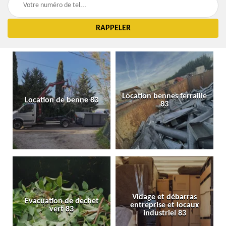
Location bennes ferraille
Location de benne 83
83
Vidage et débarras
Evacuation de dechet
entreprise et locaux
vert 83
industriel 83