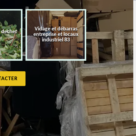
Vidage et débarras
 dechet
entreprise et locaux
Débarras de maiso
industriel 83
TACTER