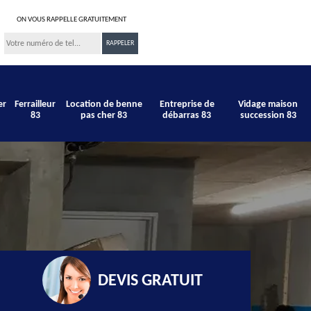
ON VOUS RAPPELLE GRATUITEMENT
er
Ferrailleur
Location de benne
Entreprise de
Vidage maison
83
pas cher 83
débarras 83
succession 83
DEVIS GRATUIT