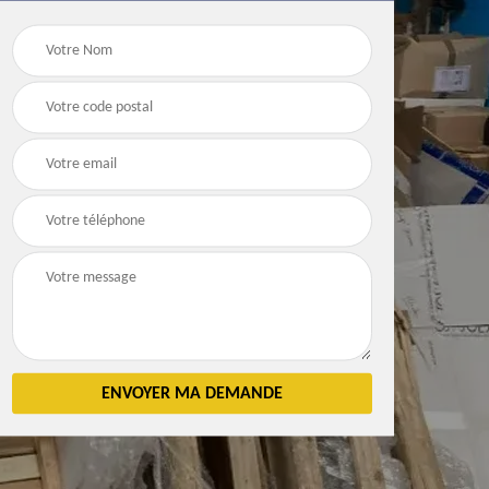
Débarras
Débarras de grenier e
n 83
d'appartement 83
cave 83