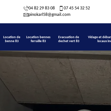
04 82 29 83 08
07 45 54 32 52
pinokarl58@gmail.com
Location de
Location bennes
Evacuation de
Vidage et débar
benne 83
ferraille 83
dechet vert 83
locaux in