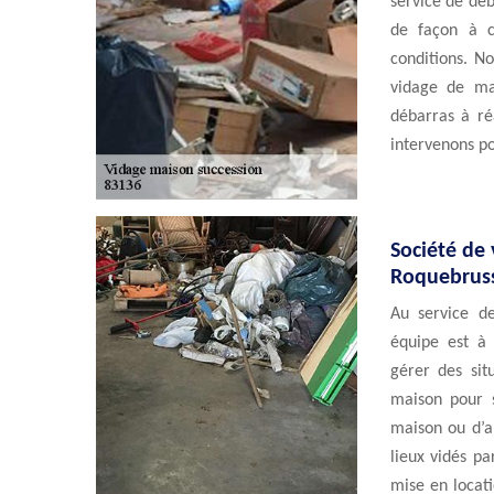
service de déb
de façon à c
conditions. N
vidage de ma
débarras à ré
intervenons po
Société de 
Roquebrus
Au service d
équipe est à
gérer des sit
maison pour 
maison ou d’a
lieux vidés pa
mise en locati