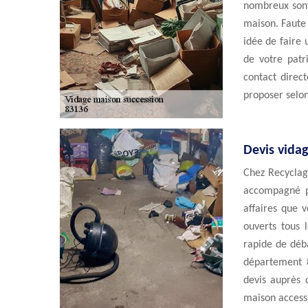
nombreux sont 
maison. Faute
idée de faire
de votre patr
contact direc
proposer selon
Devis vida
Chez Recyclag
accompagné po
affaires que 
ouverts tous 
rapide de déb
département 
devis auprès 
maison accessi