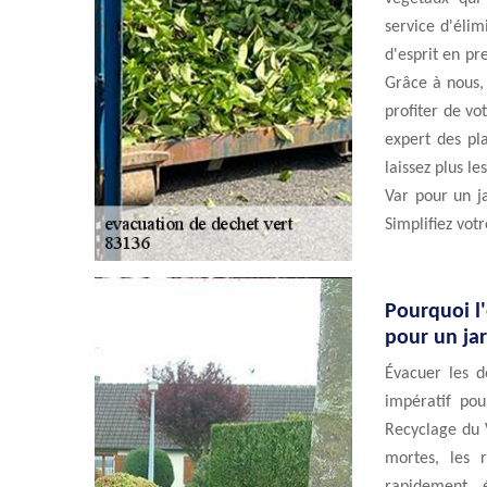
service d'élim
d'esprit en pr
Grâce à nous,
profiter de vo
expert des pla
laissez plus l
Var pour un j
Simplifiez vot
Pourquoi l'
pour un ja
Évacuer les d
impératif pou
Recyclage du 
mortes, les 