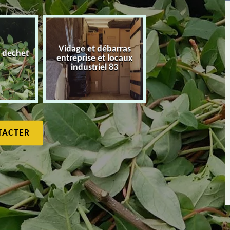
Vidage et débarras
 dechet
entreprise et locaux
Débarras de maiso
industriel 83
TACTER