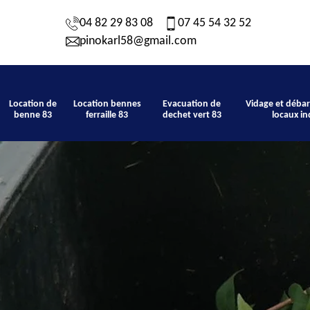
04 82 29 83 08
07 45 54 32 52
pinokarl58@gmail.com
Location de
Location bennes
Evacuation de
Vidage et débar
benne 83
ferraille 83
dechet vert 83
locaux in