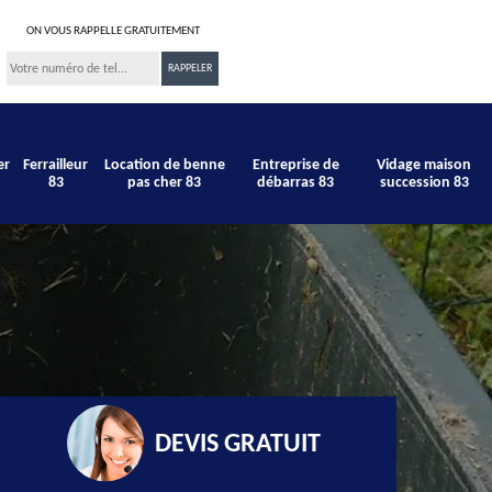
ON VOUS RAPPELLE GRATUITEMENT
er
Ferrailleur
Location de benne
Entreprise de
Vidage maison
83
pas cher 83
débarras 83
succession 83
DEVIS GRATUIT