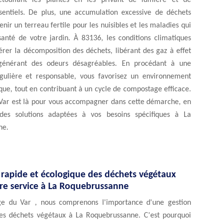
étouffant les plantes en les privant de lumière et de
sentiels. De plus, une accumulation excessive de déchets
enir un terreau fertile pour les nuisibles et les maladies qui
anté de votre jardin. À 83136, les conditions climatiques
rer la décomposition des déchets, libérant des gaz à effet
générant des odeurs désagréables. En procédant à une
gulière et responsable, vous favorisez un environnement
ique, tout en contribuant à un cycle de compostage efficace.
Var est là pour vous accompagner dans cette démarche, en
 des solutions adaptées à vos besoins spécifiques à La
ne.
 rapide et écologique des déchets végétaux
tre service à La Roquebrussanne
ge du Var , nous comprenons l'importance d'une gestion
es déchets végétaux à La Roquebrussanne. C'est pourquoi