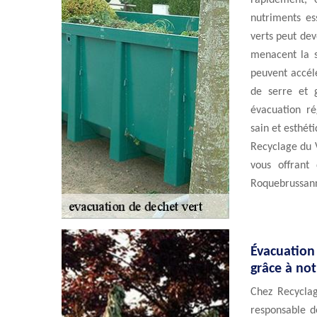
rapidement, 
nutriments es
verts peut dev
menacent la s
peuvent accélé
de serre et 
évacuation ré
sain et esthét
Recyclage du 
vous offrant
Roquebrussan
Évacuation
grâce à no
Chez Recycla
responsable d