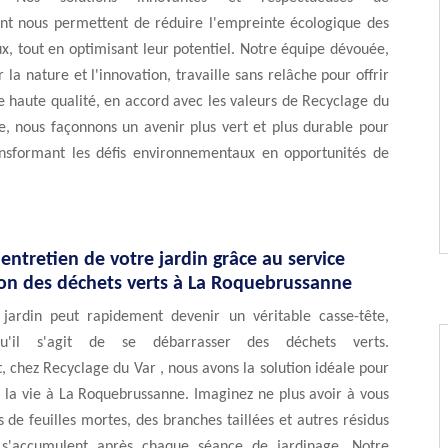
nt nous permettent de réduire l'empreinte écologique des
x, tout en optimisant leur potentiel. Notre équipe dévouée,
 la nature et l'innovation, travaille sans relâche pour offrir
e haute qualité, en accord avec les valeurs de Recyclage du
e, nous façonnons un avenir plus vert et plus durable pour
nsformant les défis environnementaux en opportunités de
l'entretien de votre jardin grâce au service
ion des déchets verts à La Roquebrussanne
 jardin peut rapidement devenir un véritable casse-tête,
squ'il s'agit de se débarrasser des déchets verts.
chez Recyclage du Var , nous avons la solution idéale pour
r la vie à La Roquebrussanne. Imaginez ne plus avoir à vous
s de feuilles mortes, des branches taillées et autres résidus
 s'accumulent après chaque séance de jardinage. Notre