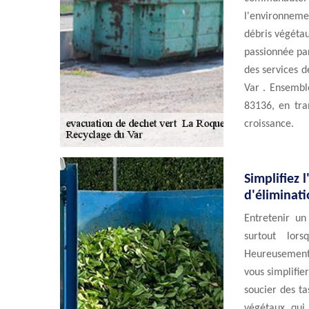
l'environneme
débris végétau
passionnée par
des services d
Var . Ensembl
83136, en tra
croissance.
Simplifiez 
d'éliminat
Entretenir un
surtout lor
Heureusement, 
vous simplifie
soucier des ta
végétaux qui