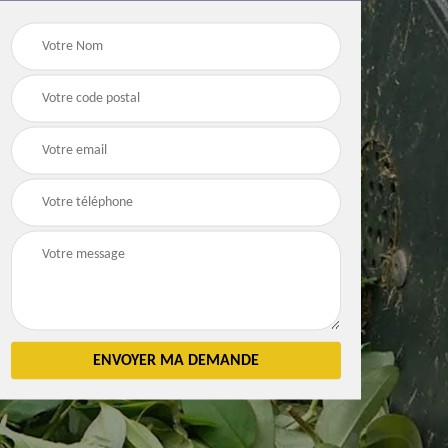
Débarras
Débarras de grenier e
n 83
d'appartement 83
cave 83